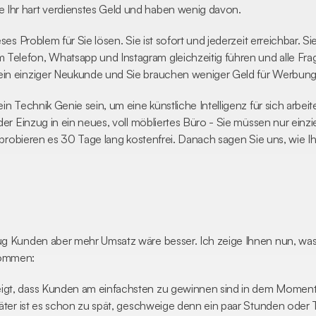
Ihr hart verdienstes Geld und haben wenig davon.
eses Problem für Sie lösen. Sie ist sofort und jederzeit erreichbar. 
Telefon, Whatsapp und Instagram gleichzeitig führen und alle Fra
ein einziger Neukunde und Sie brauchen weniger Geld für Werbun
in Technik Genie sein, um eine künstliche Intelligenz für sich arbeit
der Einzug in ein neues, voll möbliertes Büro - Sie müssen nur einzi
ie probieren es 30 Tage lang kostenfrei. Danach sagen Sie uns, wie 
ug Kunden aber mehr Umsatz wäre besser. Ich zeige Ihnen nun, was H
kommen:
gt, dass Kunden am einfachsten zu gewinnen sind in dem Moment, in
päter ist es schon zu spät, geschweige denn ein paar Stunden oder 