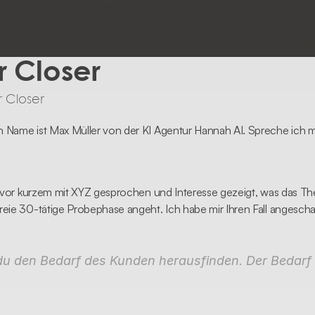
r Closer
r Closer
 Name ist Max Müller von der KI Agentur Hannah AI. Spreche ich m
a vor kurzem mit XYZ gesprochen und Interesse gezeigt, was das Them
eie 30-tätige Probephase angeht. Ich habe mir Ihren Fall angescha
du den Bedarf des Kunden herausfinden. Der Bedarf i