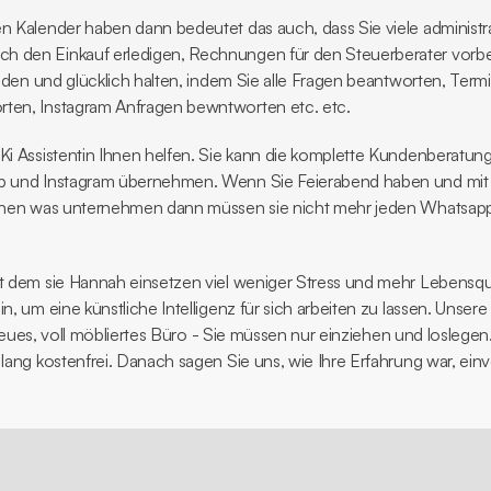
n Kalender haben dann bedeutet das auch, dass Sie viele administr
 den Einkauf erledigen, Rechnungen für den Steuerberater vorber
ieden und glücklich halten, indem Sie alle Fragen beantworten, Ter
ten, Instagram Anfragen bewntworten etc. etc.
Ki Assistentin Ihnen helfen. Sie kann die komplette Kundenberatun
p und Instagram übernehmen. Wenn Sie Feierabend haben und mit I
innen was unternehmen dann müssen sie nicht mehr jeden Whatsap
 dem sie Hannah einsetzen viel weniger Stress und mehr Lebensquali
, um eine künstliche Intelligenz für sich arbeiten zu lassen. Unser
 neues, voll möbliertes Büro - Sie müssen nur einziehen und loslegen. 
lang kostenfrei. Danach sagen Sie uns, wie Ihre Erfahrung war, ein