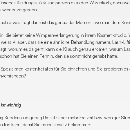
n hübsches Kleidungsstück und packen es in den Warenkorb, dann w
s wieder vergessen.
nach etwas fragt dann ist das genau der Moment, wo man dem Kund
in, die bietet keine Wimpernverlängerung in ihrem Kosmetikstudio.
weiss KI aber, dass sie eine ähnliche Behandlung namens Lash-Lift
fragt, worum es da geht, kann die KI auch genau erklären, warum Las
chon hat Sie einen Termin, den sie sonst nicht gehabt hätte.
 Spezialisten kostenfrei alles für Sie einrichten und Sie probieren 
einverstanden?
ist wichtig
ug Kunden und genug Umsatz aber mehr Freizeit bzw. weniger Stres
tin tun kann, damit Sie mehr Umsatz bekommen: