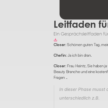
Leitfaden fü
Ein Gesprächsleitfaden fü
Closer
: Schönen guten Tag, mein
Chefin
: Ja ich bin dran.
Closer
: Frau Heintz, Sie haben j
Beauty Branche und eine kostenfr
Fragen ..
In dieser Phase musst 
unterschiedlich z.B.