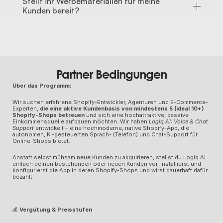
Stellt ihr Werbematerialien für meine 
Kunden bereit?
Partner Bedingungen
Über das Programm:
Wir suchen erfahrene Shopify-Entwickler, Agenturen und E-Commerce-
Experten, 
die eine aktive Kundenbasis von mindestens 5 (ideal 10+) 
Shopify-Shops betreuen
 und sich eine hochattraktive, passive 
Einkommensquelle aufbauen möchten. Wir haben 
Logiq AI: Voice & Chat 
Support
 entwickelt – eine hochmoderne, native Shopify-App, die 
autonomen, KI-gesteuerten Sprach- (Telefon) und Chat-Support für 
Online-Shops bietet.
Anstatt selbst mühsam neue Kunden zu akquirieren, stellst du Logiq AI 
einfach deinen bestehenden oder neuen Kunden vor, installierst und 
konfigurierst die App in deren Shopify-Shops und wirst dauerhaft dafür 
bezahlt.
💰
 Vergütung & Preisstufen