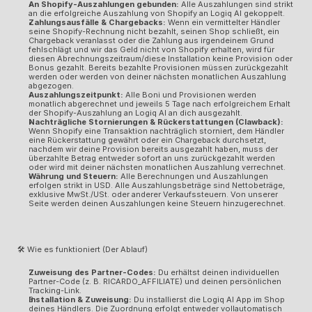
An Shopify-Auszahlungen gebunden:
 Alle Auszahlungen sind strikt 
an die erfolgreiche Auszahlung von Shopify an Logiq AI gekoppelt.
Zahlungsausfälle & Chargebacks:
 Wenn ein vermittelter Händler 
seine Shopify-Rechnung nicht bezahlt, seinen Shop schließt, ein 
Chargeback veranlasst oder die Zahlung aus irgendeinem Grund 
fehlschlägt und wir das Geld nicht von Shopify erhalten, wird für 
diesen Abrechnungszeitraum/diese Installation keine Provision oder 
Bonus gezahlt. Bereits bezahlte Provisionen müssen zurückgezahlt 
werden oder werden von deiner nächsten monatlichen Auszahlung 
abgezogen.
Auszahlungszeitpunkt:
 Alle Boni und Provisionen werden 
monatlich abgerechnet und jeweils 5 Tage nach erfolgreichem Erhalt 
der Shopify-Auszahlung an Logiq AI an dich ausgezahlt.
Nachträgliche Stornierungen & Rückerstattungen (Clawback):
Wenn Shopify eine Transaktion nachträglich storniert, dem Händler 
eine Rückerstattung gewährt oder ein Chargeback durchsetzt, 
nachdem wir deine Provision bereits ausgezahlt haben, muss der 
überzahlte Betrag entweder sofort an uns zurückgezahlt werden 
oder wird mit deiner nächsten monatlichen Auszahlung verrechnet.
Währung und Steuern:
 Alle Berechnungen und Auszahlungen 
erfolgen strikt in USD. Alle Auszahlungsbeträge sind Nettobeträge, 
exklusive MwSt./USt. oder anderer Verkaufssteuern. Von unserer 
Seite werden deinen Auszahlungen keine Steuern hinzugerechnet.
🛠️ Wie es funktioniert (Der Ablauf)
Zuweisung des Partner-Codes:
 Du erhältst deinen individuellen 
Partner-Code (z. B. 
RICARDO_AFFILIATE
) und deinen persönlichen 
Tracking-Link.
Installation & Zuweisung:
 Du installierst die Logiq AI App im Shop 
deines Händlers. Die Zuordnung erfolgt entweder vollautomatisch 