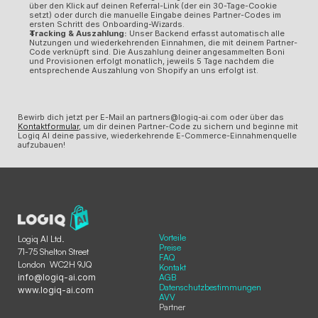
über den Klick auf deinen Referral-Link (der ein 30-Tage-Cookie 
setzt) oder durch die manuelle Eingabe deines Partner-Codes im 
ersten Schritt des Onboarding-Wizards.
Tracking & Auszahlung:
 Unser Backend erfasst automatisch alle 
Nutzungen und wiederkehrenden Einnahmen, die mit deinem Partner-
Code verknüpft sind. Die Auszahlung deiner angesammelten Boni 
und Provisionen erfolgt monatlich, jeweils 5 Tage nachdem die 
entsprechende Auszahlung von Shopify an uns erfolgt ist.
Bewirb dich jetzt per E-Mail an 
partners@logiq-ai.com
 oder über das 
Kontaktformular
, um dir deinen Partner-Code zu sichern und beginne mit 
Logiq AI deine passive, wiederkehrende E-Commerce-Einnahmenquelle 
aufzubauen!
Vorteile
Logiq AI Ltd.
Preise
71-75 Shelton Street  
FAQ
London  WC2H 9JQ
Kontakt
info@logiq-ai.com
AGB
Datenschutzbestimmungen
www.logiq-ai.com
AVV
Partner