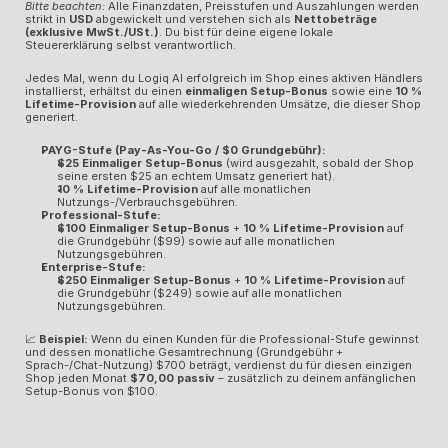
Bitte beachten:
 Alle Finanzdaten, Preisstufen und Auszahlungen werden 
strikt in 
USD
 abgewickelt und verstehen sich als 
Nettobeträge 
(exklusive MwSt./USt.)
. Du bist für deine eigene lokale 
Steuererklärung selbst verantwortlich.
Jedes Mal, wenn du Logiq AI erfolgreich im Shop eines aktiven Händlers 
installierst, erhältst du einen 
einmaligen Setup-Bonus
 sowie eine 
10 % 
Lifetime-Provision
 auf alle wiederkehrenden Umsätze, die dieser Shop 
generiert.
PAYG-Stufe (Pay-As-You-Go / $0 Grundgebühr):
$25 Einmaliger Setup-Bonus
 (wird ausgezahlt, sobald der Shop 
seine ersten $25 an echtem Umsatz generiert hat).
10 % Lifetime-Provision
 auf alle monatlichen 
Nutzungs-/Verbrauchsgebühren.
Professional-Stufe:
$100 Einmaliger Setup-Bonus
 + 
10 % Lifetime-Provision
 auf 
die Grundgebühr ($99) sowie auf alle monatlichen 
Nutzungsgebühren.
Enterprise-Stufe:
$250 Einmaliger Setup-Bonus
 + 
10 % Lifetime-Provision
 auf 
die Grundgebühr ($249) sowie auf alle monatlichen 
Nutzungsgebühren.
📈 
Beispiel:
 Wenn du einen Kunden für die Professional-Stufe gewinnst 
und dessen monatliche Gesamtrechnung (Grundgebühr + 
Sprach-/Chat-Nutzung) $700 beträgt, verdienst du für diesen einzigen 
Shop jeden Monat 
$70,00 passiv
 – zusätzlich zu deinem anfänglichen 
Setup-Bonus von $100.