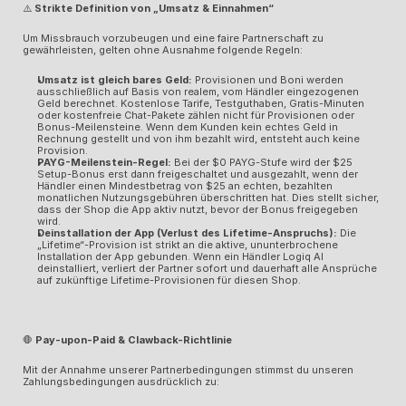
⚠️
 Strikte Definition von „Umsatz & Einnahmen“
Um Missbrauch vorzubeugen und eine faire Partnerschaft zu 
gewährleisten, gelten ohne Ausnahme folgende Regeln:
Umsatz ist gleich bares Geld:
 Provisionen und Boni werden 
ausschließlich auf Basis von realem, vom Händler eingezogenen 
Geld berechnet. Kostenlose Tarife, Testguthaben, Gratis-Minuten 
oder kostenfreie Chat-Pakete zählen nicht für Provisionen oder 
Bonus-Meilensteine. Wenn dem Kunden kein echtes Geld in 
Rechnung gestellt und von ihm bezahlt wird, entsteht auch keine 
Provision.
PAYG-Meilenstein-Regel:
 Bei der $0 PAYG-Stufe wird der $25 
Setup-Bonus erst dann freigeschaltet und ausgezahlt, wenn der 
Händler einen Mindestbetrag von $25 an echten, bezahlten 
monatlichen Nutzungsgebühren überschritten hat. Dies stellt sicher, 
dass der Shop die App aktiv nutzt, bevor der Bonus freigegeben 
wird.
Deinstallation der App (Verlust des Lifetime-Anspruchs):
 Die 
„Lifetime“-Provision ist strikt an die aktive, ununterbrochene 
Installation der App gebunden. Wenn ein Händler Logiq AI 
deinstalliert, verliert der Partner sofort und dauerhaft alle Ansprüche 
auf zukünftige Lifetime-Provisionen für diesen Shop.
🛑
 Pay-upon-Paid & Clawback-Richtlinie
Mit der Annahme unserer Partnerbedingungen stimmst du unseren 
Zahlungsbedingungen ausdrücklich zu: